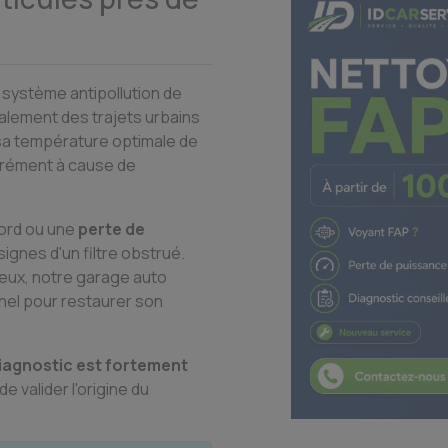
u système antipollution de
alement des trajets urbains
 sa température optimale de
urément à cause de
bord ou une
perte de
signes d'un filtre obstrué.
eux, notre garage auto
nel pour restaurer son
iagnostic est fortement
 valider l'origine du