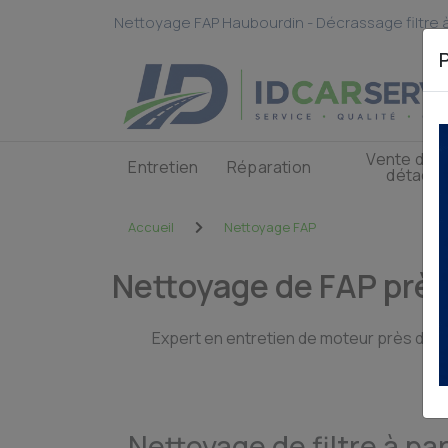
Panneau de gestion des cookies
Nettoyage FAP Haubourdin - Décrassage filtre à
Vente de 
Entretien
Réparation
détach
Accueil
Nettoyage FAP
Nettoyage de FAP près 
Expert en entretien de moteur près de 
au
Nettoyage de filtre à pa