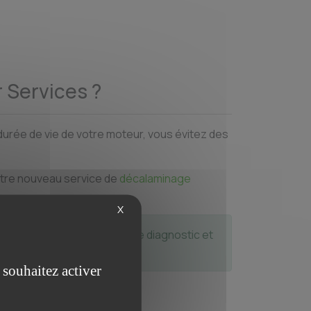
r Services ?
 durée de vie de votre moteur, vous évitez des
otre nouveau service de
décalaminage
X
 Haubourdin
, pour planifier le diagnostic et
 souhaitez activer