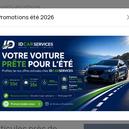
 particules véhicule
Promotions été 2026
133 rue du Général
du lundi au vendre
Mesny
9h00 à 12h00 et d
59320 Haubourdin
19h00
pièces
Décalaminage
Nett
Diagnostic
ées
Hydrogène
F
de Lille
Lomme et Armentières,
ID Car Services
propose désormais une
tomobile à Haubourdin
: le
nettoyage de FAP
(Filtre à Particul
rticules près de