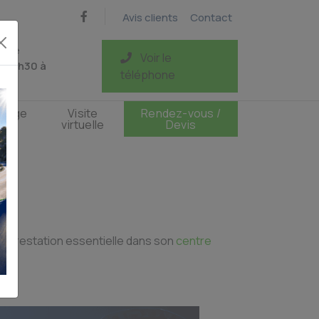
Avis clients
Contact
di de
Voir le
e 13h30 à
téléphone
oyage
Visite
Rendez-vous /
AP
virtuelle
Devis
 prestation essentielle dans son
centre
es).