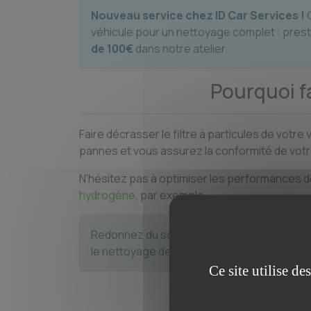
Nouveau service chez ID Car Services !
C
véhicule pour un nettoyage complet : prest
de 100€
dans notre atelier.
Pourquoi fa
Faire décrasser le filtre à particules de vot
pannes et vous assurez la conformité de votre
N'hésitez pas à optimiser les performances d
hydrogène
, par exemple.
Redonnez du souffle à votre moteur ! Prene
le nettoyage de votre FAP.
Ce site utilise d