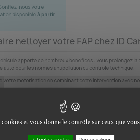
onfiez-nous votre
ation disponible
à partir
ire nettoyer votre FAP chez ID Ca
re véhicule apporte de nombreux bénéfices : vous prolongez la
 auto pour les normes antipollution du contrôle technique.
e votre motorisation en combinant cette intervention avec n
z contact avec ID Car Services, votre
centre automobile à
es cookies et vous donne le contrôle sur ceux que vous
Prise de rendez-vous
Tout accepter
Personnaliser